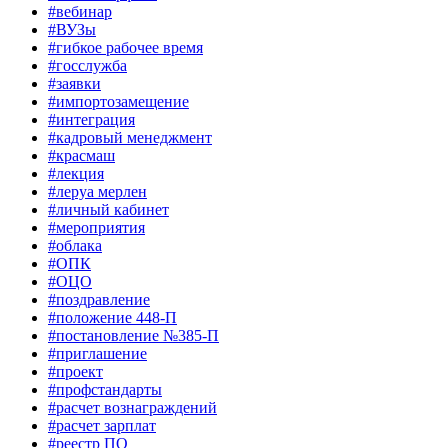
#вебинар
#ВУЗы
#гибкое рабочее время
#госслужба
#заявки
#импортозамещение
#интеграция
#кадровый менеджмент
#красмаш
#лекция
#леруа мерлен
#личный кабинет
#мероприятия
#облака
#ОПК
#ОЦО
#поздравление
#положение 448-П
#постановление №385-П
#приглашение
#проект
#профстандарты
#расчет вознаграждений
#расчет зарплат
#реестр ПО