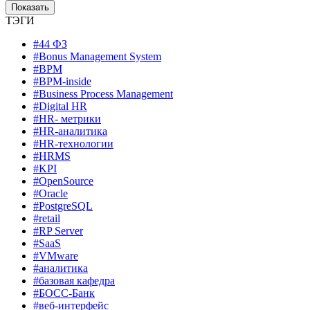
ТЭГИ
#44 ФЗ
#Bonus Management System
#BPM
#BPM-inside
#Business Process Management
#Digital HR
#HR- метрики
#HR-аналитика
#HR-технологии
#HRMS
#KPI
#OpenSource
#Oracle
#PostgreSQL
#retail
#RP Server
#SaaS
#VMware
#аналитика
#базовая кафедра
#БОСС-Банк
#веб-интерфейс