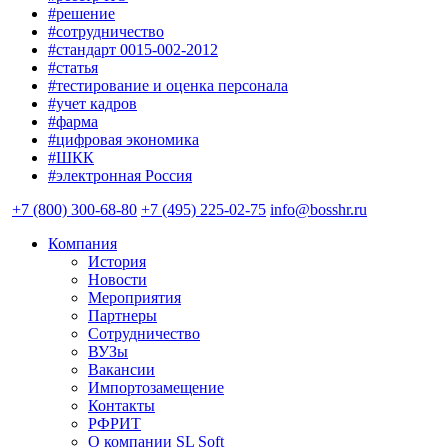
#решение
#сотрудничество
#стандарт 0015-002-2012
#статья
#тестирование и оценка персонала
#учет кадров
#фарма
#цифровая экономика
#ШКК
#электронная Россия
+7 (800) 300-68-80
+7 (495) 225-02-75
info@bosshr.ru
Компания
История
Новости
Мероприятия
Партнеры
Сотрудничество
ВУЗы
Вакансии
Импортозамещение
Контакты
РФРИТ
О компании SL Soft